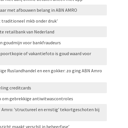
klaar met afbouwen belang in ABN AMRO
t traditioneel mkb onder druk'
e retailbank van Nederland
en goudmijn voor bankfraudeurs
oortkopie of vakantiefoto is goud waard voor
ige Ruslandhandel en een gokker: zo ging ABN Amro
ling creditcards
 om gebrekkige antiwitwascontroles
 Amro: 'structureel en ernstig' tekortgeschoten bij
Inzicht maakt verschil in beheerfase’