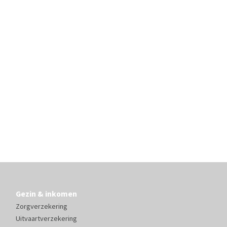
Gezin & inkomen
Zorgverzekering
Uitvaartverzekering