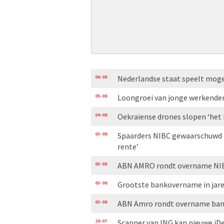
06-08
Nederlandse staat speelt moge
05-08
Loongroei van jonge werkenden
04-08
Oekraïense drones slopen ‘het
03-08
Spaarders NIBC gewaarschuwd 
rente’
03-08
ABN AMRO rondt overname NIB
03-08
Grootste bankovername in jare
03-08
ABN Amro rondt overname ban
28-07
Scanner van ING kan nieuwe iDe