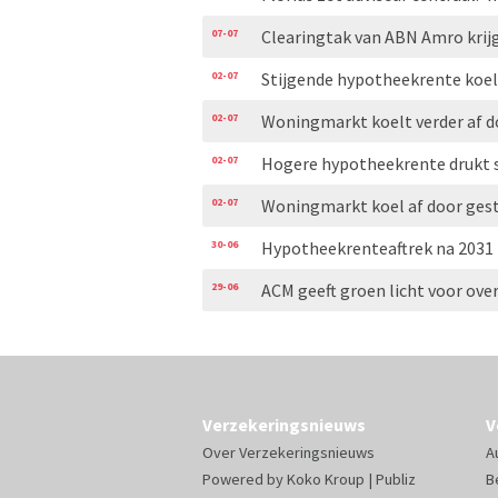
07-07
Clearingtak van ABN Amro krij
02-07
Stijgende hypotheekrente koe
02-07
Woningmarkt koelt verder af 
02-07
Hogere hypotheekrente drukt s
02-07
Woningmarkt koel af door ges
30-06
Hypotheekrenteaftrek na 2031 r
29-06
ACM geeft groen licht voor o
Verzekeringsnieuws
V
Over Verzekeringsnieuws
A
Powered by
Koko Kroup
|
Publiz
B