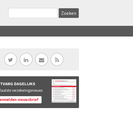
Zoekveld
Search this site
TVANG DAGELIJKS
 laatste verzekeringsnieuws
anmelden nieuwsbrief