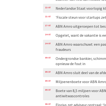
22-07
Nederlandse Staat voorlopig 
21-07
'Fiscale steun voor startups ze
17-07
ABN Amro uitgeroepen tot best
14-07
Opgelet, want de vakantie is e
14-07
ABN Amro waarschuwt: een pasp
fraudeurs
09-07
Ondergrondse bankier, schimm
opnieuw de fout in
09-07
ABN Amro sluit deel van de afde
09-07
Miljoenenboete voor ABN Amro
09-07
Boete van 8,5 miljoen voor ABN
antiwitwascontroles
08-07
Florius zet adviseur centraal: ‘