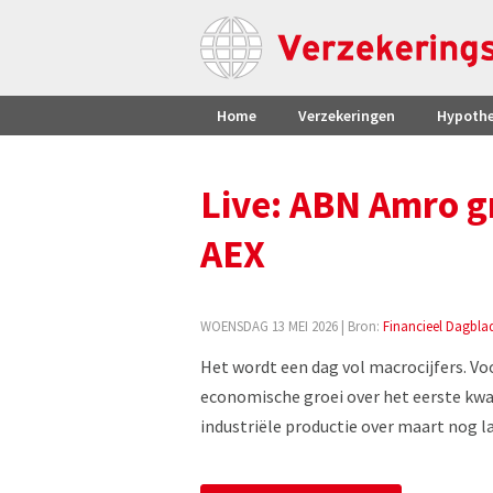
Home
Verzekeringen
Hypoth
Live: ABN Amro gr
AEX
WOENSDAG 13 MEI 2026
| Bron:
Financieel Dagbla
Het wordt een dag vol macrocijfers. Vo
economische groei over het eerste k
industriële productie over maart nog l