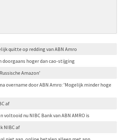
lijk quitte op redding van ABN Amro
 doorgaans hoger dan cao-stijging
 Russische Amazon’
na overname door ABN Amro: ’Mogelijk minder hoge
C af
n voltooid nu NIBC Bank van ABN AMRO is
k NIBC af
al niet aan, online betalen alleen met app