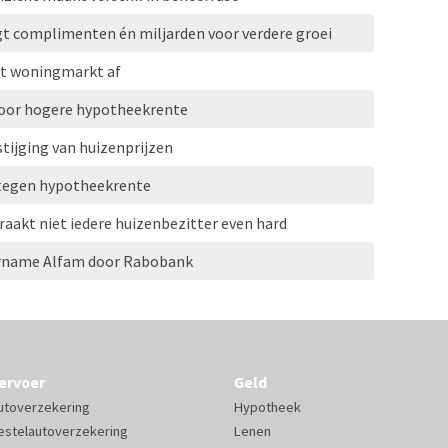
gt complimenten én miljarden voor verdere groei
lt woningmarkt af
door hogere hypotheekrente
tijging van huizenprijzen
tegen hypotheekrente
aakt niet iedere huizenbezitter even hard
vername Alfam door Rabobank
ervoer
Geld
utoverzekering
Hypotheek
estelautoverzekering
Lenen