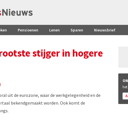
eken
Pensioenen
Lenen
Sparen
Nieuwsbrief
ootste stijger in hogere
ON
d
het
oral uit de eurozone, waar de werkgelegenheid en de
A
wartaal bekendgemaakt worden. Ook komt de
angs.