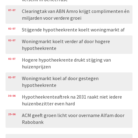
07-07
Clearingtak van ABN Amro krijgt complimenten én
miljarden voor verdere groei
02-07
Stijgende hypotheekrente koelt woningmarkt af
02-07
Woningmarkt koelt verder af door hogere
hypotheekrente
02-07
Hogere hypotheekrente drukt stijging van
huizenprijzen
02-07
Woningmarkt koel af door gestegen
hypotheekrente
30-06
Hypotheekrenteaftrek na 2031 raakt niet iedere
huizenbezitter even hard
29-06
ACM geeft groen licht voor overname Alfam door
Rabobank