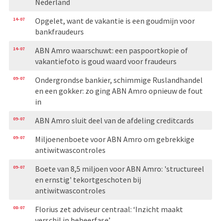
Nederland
14-07
Opgelet, want de vakantie is een goudmijn voor
bankfraudeurs
14-07
ABN Amro waarschuwt: een paspoortkopie of
vakantiefoto is goud waard voor fraudeurs
09-07
Ondergrondse bankier, schimmige Ruslandhandel
en een gokker: zo ging ABN Amro opnieuw de fout
in
09-07
ABN Amro sluit deel van de afdeling creditcards
09-07
Miljoenenboete voor ABN Amro om gebrekkige
antiwitwascontroles
09-07
Boete van 8,5 miljoen voor ABN Amro: 'structureel
en ernstig' tekortgeschoten bij
antiwitwascontroles
08-07
Florius zet adviseur centraal: ‘Inzicht maakt
verschil in beheerfase’