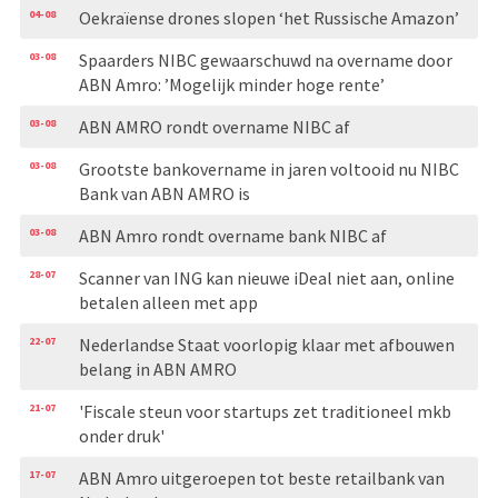
04-08
Oekraïense drones slopen ‘het Russische Amazon’
03-08
Spaarders NIBC gewaarschuwd na overname door
ABN Amro: ’Mogelijk minder hoge rente’
03-08
ABN AMRO rondt overname NIBC af
03-08
Grootste bankovername in jaren voltooid nu NIBC
Bank van ABN AMRO is
03-08
ABN Amro rondt overname bank NIBC af
28-07
Scanner van ING kan nieuwe iDeal niet aan, online
betalen alleen met app
22-07
Nederlandse Staat voorlopig klaar met afbouwen
belang in ABN AMRO
21-07
'Fiscale steun voor startups zet traditioneel mkb
onder druk'
17-07
ABN Amro uitgeroepen tot beste retailbank van