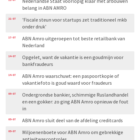
Nederlandse Staat voorlopig klaar met afbouwen
belang in ABN AMRO
21-07
'Fiscale steun voor startups zet traditioneel mkb
onder druk'
17-07
ABN Amro uitgeroepen tot beste retailbank van
Nederland
14-07
Opgelet, want de vakantie is een goudmijn voor
bankfraudeurs
14-07
ABN Amro waarschuwt: een paspoortkopie of
vakantiefoto is goud waard voor fraudeurs
09-07
Ondergrondse bankier, schimmige Ruslandhandel
en een gokker: zo ging ABN Amro opnieuw de fout
in
09-07
ABN Amro sluit deel van de afdeling creditcards
09-07
Miljoenenboete voor ABN Amro om gebrekkige
antiwitwascontroles