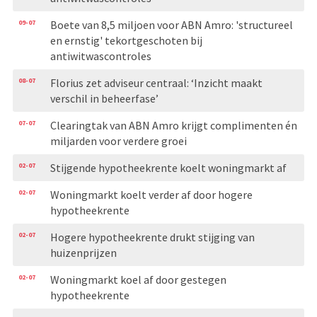
09-07
Boete van 8,5 miljoen voor ABN Amro: 'structureel
en ernstig' tekortgeschoten bij
antiwitwascontroles
08-07
Florius zet adviseur centraal: ‘Inzicht maakt
verschil in beheerfase’
07-07
Clearingtak van ABN Amro krijgt complimenten én
miljarden voor verdere groei
02-07
Stijgende hypotheekrente koelt woningmarkt af
02-07
Woningmarkt koelt verder af door hogere
hypotheekrente
02-07
Hogere hypotheekrente drukt stijging van
huizenprijzen
02-07
Woningmarkt koel af door gestegen
hypotheekrente