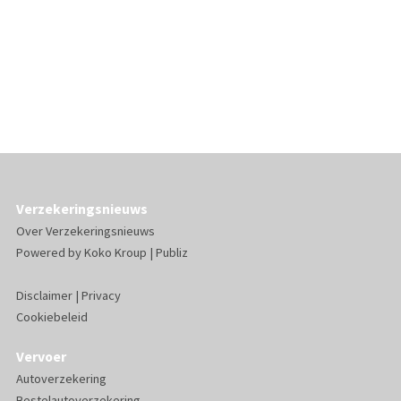
Verzekeringsnieuws
Over Verzekeringsnieuws
Powered by
Koko Kroup
|
Publiz
Disclaimer
|
Privacy
Cookiebeleid
Vervoer
Autoverzekering
Bestelautoverzekering