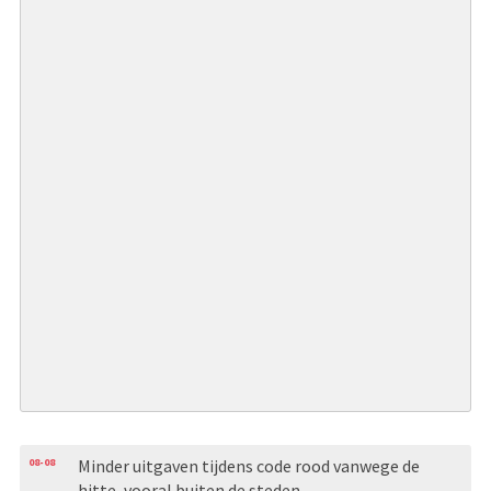
08-08
Minder uitgaven tijdens code rood vanwege de
hitte, vooral buiten de steden