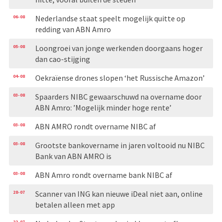
06-08
Nederlandse staat speelt mogelijk quitte op
redding van ABN Amro
05-08
Loongroei van jonge werkenden doorgaans hoger
dan cao-stijging
04-08
Oekraïense drones slopen ‘het Russische Amazon’
03-08
Spaarders NIBC gewaarschuwd na overname door
ABN Amro: ’Mogelijk minder hoge rente’
03-08
ABN AMRO rondt overname NIBC af
03-08
Grootste bankovername in jaren voltooid nu NIBC
Bank van ABN AMRO is
03-08
ABN Amro rondt overname bank NIBC af
28-07
Scanner van ING kan nieuwe iDeal niet aan, online
betalen alleen met app
22-07