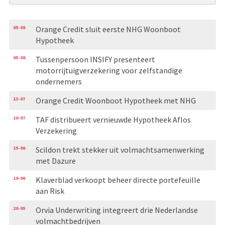
05-08
Orange Credit sluit eerste NHG Woonboot
Hypotheek
05-08
Tussenpersoon INSIFY presenteert
motorrijtuigverzekering voor zelfstandige
ondernemers
13-07
Orange Credit Woonboot Hypotheek met NHG
10-07
TAF distribueert vernieuwde Hypotheek Aflos
Verzekering
15-06
Scildon trekt stekker uit volmachtsamenwerking
met Dazure
10-06
Klaverblad verkoopt beheer directe portefeuille
aan Risk
20-05
Orvia Underwriting integreert drie Nederlandse
volmachtbedrijven