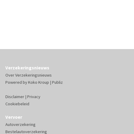
Verzekeringsnieuws
Over Verzekeringsnieuws
Powered by
Koko Kroup
|
Publiz
Disclaimer
|
Privacy
Cookiebeleid
Vervoer
Autoverzekering
Bestelautoverzekering