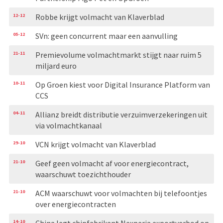
12-12
Robbe krijgt volmacht van Klaverblad
05-12
SVn: geen concurrent maar een aanvulling
21-11
Premievolume volmachtmarkt stijgt naar ruim 5
miljard euro
10-11
Op Groen kiest voor Digital Insurance Platform van
CCS
04-11
Allianz breidt distributie verzuimverzekeringen uit
via volmachtkanaal
29-10
VCN krijgt volmacht van Klaverblad
21-10
Geef geen volmacht af voor energiecontract,
waarschuwt toezichthouder
21-10
ACM waarschuwt voor volmachten bij telefoontjes
over energiecontracten
14-10
China legt chipfabrikant Nexperia exportverbod op