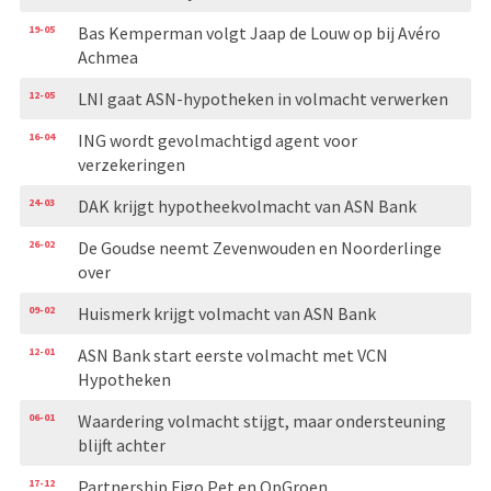
19-05
Bas Kemperman volgt Jaap de Louw op bij Avéro
Achmea
12-05
LNI gaat ASN-hypotheken in volmacht verwerken
16-04
ING wordt gevolmachtigd agent voor
verzekeringen
24-03
DAK krijgt hypotheekvolmacht van ASN Bank
26-02
De Goudse neemt Zevenwouden en Noorderlinge
over
09-02
Huismerk krijgt volmacht van ASN Bank
12-01
ASN Bank start eerste volmacht­ met VCN
Hypotheken
06-01
Waardering volmacht stijgt, maar ondersteuning
blijft achter
17-12
Partnership Figo Pet en OpGroen