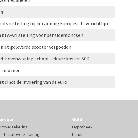
 zonnepanelen
en
d vrijstelling bij herziening Europese btw-richtlijn
n btw-vrijstelling voor pensioenfondsen
 niet geleverde scooter vergoeden
et bovenwoning schoot tekort: kosten 50K
 eind mei
st sinds de invoering van de euro
ervoer
Geld
utoverzekering
Hypotheek
estelautoverzekering
Lenen