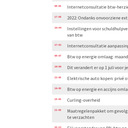
05-03
Internetconsultatie btw-herzi
17-05
2022: Ondanks onvoorziene extr
20-04
Instellingen voor schuldhulpve
van btw
27-02
Internetconsultatie aanpassin
05-07
Btw op energie omlaag: maand
26-06
Dit verandert er op 1 juli voor
22-03
Elektrische auto kopen: privé o
16-03
Btw op energie en accijns oml
15-03
Curling-overheid
11-03
Maatregelenpakket om gevolgen
te verzachten
13-12