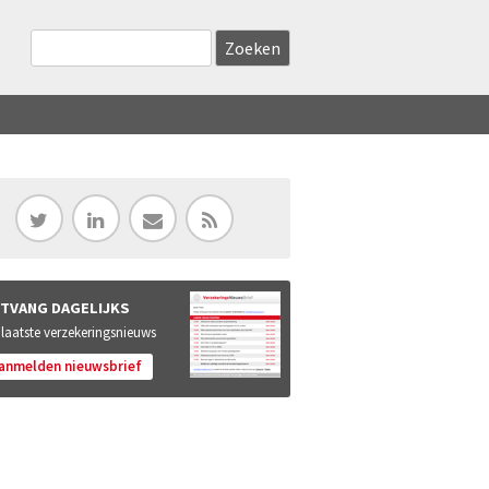
Zoekveld
Search this site
TVANG DAGELIJKS
 laatste verzekeringsnieuws
anmelden nieuwsbrief