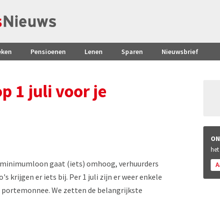
eken
Pensioenen
Lenen
Sparen
Nieuwsbrief
p 1 juli voor je
ON
het
het minimumloon gaat (iets) omhoog, verhuurders
A
rijgen er iets bij. Per 1 juli zijn er weer enkele
w portemonnee. We zetten de belangrijkste