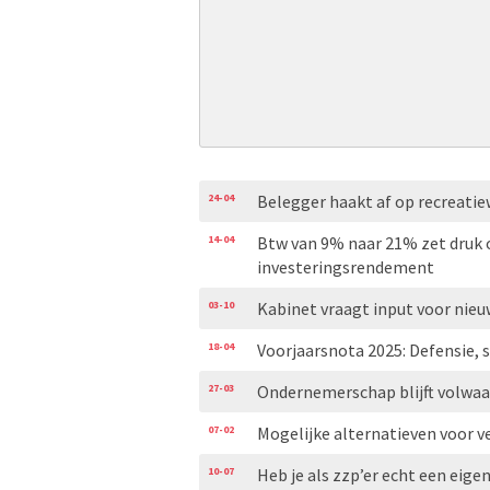
24-04
Belegger haakt af op recreat
14-04
Btw van 9% naar 21% zet druk
investeringsrendement
03-10
Kabinet vraagt input voor nie
18-04
Voorjaarsnota 2025: Defensie,
27-03
Ondernemerschap blijft volwaar
07-02
Mogelijke alternatieven voor v
10-07
Heb je als zzp’er echt een eige