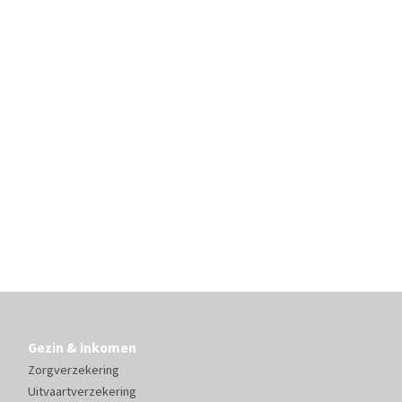
Gezin & inkomen
Zorgverzekering
Uitvaartverzekering