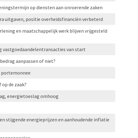
eningstermijn op diensten aan onroerende zaken
a uitgaven, positie overheidsfinanciën verbeterd
rlening en maatschappelijk werk blijven vrijgesteld
g vastgoedaandelentransacties van start
bedrag aanpassen of niet?
 je portemonnee
f op de zaak?
aag, energietoeslag omhoog
 stijgende energieprijzen en aanhoudende inflatie