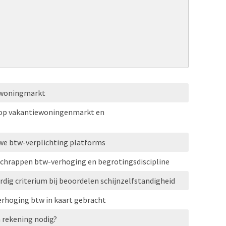
iewoningmarkt
 op vakantiewoningenmarkt en
uwe btw-verplichting platforms
 schrappen btw-verhoging en begrotingsdiscipline
dig criterium bij beoordelen schijnzelfstandigheid
erhoging btw in kaart gebracht
n rekening nodig?