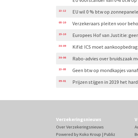
EU voorstander van 0% btw op
13-12
EU wil 0 % btw op zonnepanel
05-10
Verzekeraars pleiten voor behou
15-10
Europees Hof van Justitie: gee
30-09
Kifid: ICS moet aankoopbedrag
30-06
Rabo-advies over bruidszaak m
13-05
Geen btw op mondkapjes vanaf
09-01
Prijzen stijgen in 2019 het hard
Verzekeringsnieuws
V
Over Verzekeringsnieuws
A
Powered by
Koko Kroup
|
Publiz
B