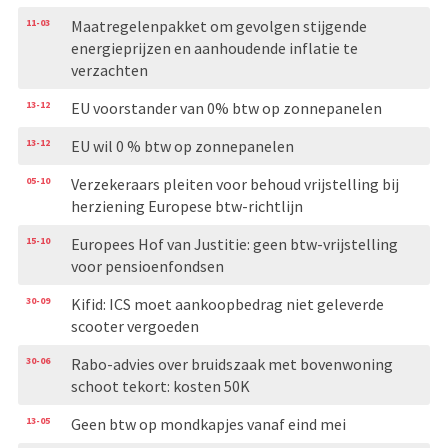
11-03
Maatregelenpakket om gevolgen stijgende
energieprijzen en aanhoudende inflatie te
verzachten
13-12
EU voorstander van 0% btw op zonnepanelen
13-12
EU wil 0 % btw op zonnepanelen
05-10
Verzekeraars pleiten voor behoud vrijstelling bij
herziening Europese btw-richtlijn
15-10
Europees Hof van Justitie: geen btw-vrijstelling
voor pensioenfondsen
30-09
Kifid: ICS moet aankoopbedrag niet geleverde
scooter vergoeden
30-06
Rabo-advies over bruidszaak met bovenwoning
schoot tekort: kosten 50K
13-05
Geen btw op mondkapjes vanaf eind mei