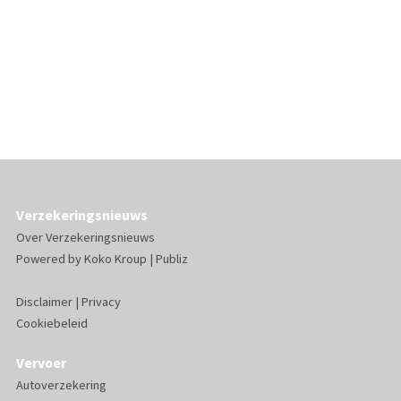
Verzekeringsnieuws
Over Verzekeringsnieuws
Powered by
Koko Kroup
|
Publiz
Disclaimer
|
Privacy
Cookiebeleid
Vervoer
Autoverzekering