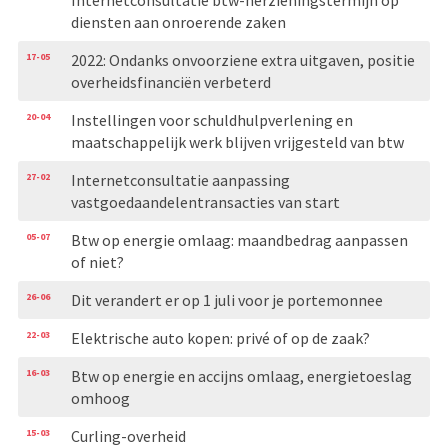
diensten aan onroerende zaken
17-05
2022: Ondanks onvoorziene extra uitgaven, positie
overheidsfinanciën verbeterd
20-04
Instellingen voor schuldhulpverlening en
maatschappelijk werk blijven vrijgesteld van btw
27-02
Internetconsultatie aanpassing
vastgoedaandelentransacties van start
05-07
Btw op energie omlaag: maandbedrag aanpassen
of niet?
26-06
Dit verandert er op 1 juli voor je portemonnee
22-03
Elektrische auto kopen: privé of op de zaak?
16-03
Btw op energie en accijns omlaag, energietoeslag
omhoog
15-03
Curling-overheid