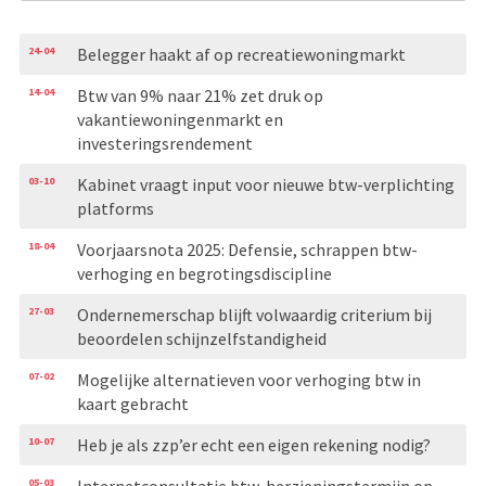
24-04
Belegger haakt af op recreatiewoningmarkt
14-04
Btw van 9% naar 21% zet druk op
vakantiewoningenmarkt en
investeringsrendement
03-10
Kabinet vraagt input voor nieuwe btw-verplichting
platforms
18-04
Voorjaarsnota 2025: Defensie, schrappen btw-
verhoging en begrotingsdiscipline
27-03
Ondernemerschap blijft volwaardig criterium bij
beoordelen schijnzelfstandigheid
07-02
Mogelijke alternatieven voor verhoging btw in
kaart gebracht
10-07
Heb je als zzp’er echt een eigen rekening nodig?
05-03
Internetconsultatie btw-herzieningstermijn op