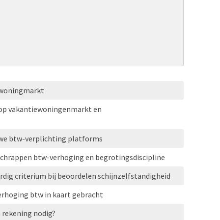
iewoningmarkt
 op vakantiewoningenmarkt en
uwe btw-verplichting platforms
 schrappen btw-verhoging en begrotingsdiscipline
dig criterium bij beoordelen schijnzelfstandigheid
erhoging btw in kaart gebracht
n rekening nodig?