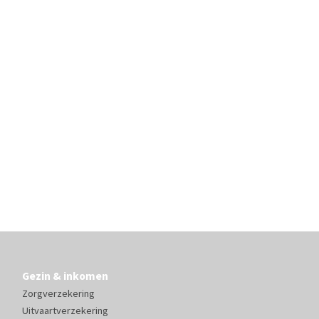
Gezin & inkomen
Zorgverzekering
Uitvaartverzekering