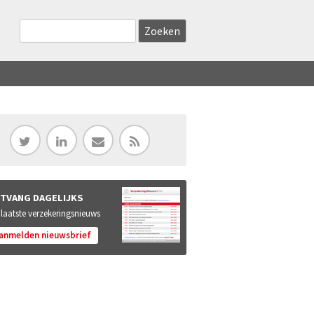
Zoekveld
Search this site
TVANG DAGELIJKS
 laatste verzekeringsnieuws
anmelden nieuwsbrief