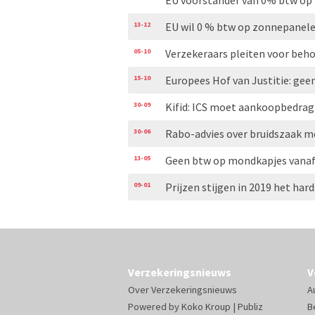
EU voorstander van 0% btw op
13-12
EU wil 0 % btw op zonnepanel
05-10
Verzekeraars pleiten voor behou
15-10
Europees Hof van Justitie: gee
30-09
Kifid: ICS moet aankoopbedrag
30-06
Rabo-advies over bruidszaak m
13-05
Geen btw op mondkapjes vanaf
09-01
Prijzen stijgen in 2019 het hard
Verzekeringsnieuws
V
Over Verzekeringsnieuws
A
Powered by
Koko Kroup
|
Publiz
B