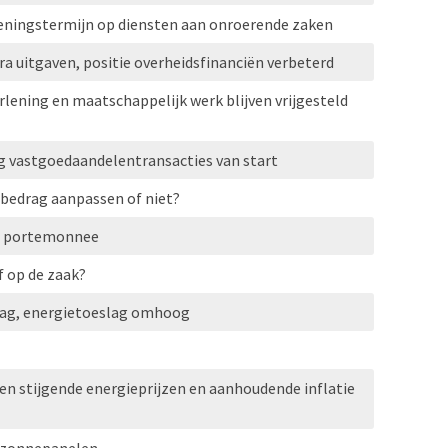
eningstermijn op diensten aan onroerende zaken
a uitgaven, positie overheidsfinanciën verbeterd
rlening en maatschappelijk werk blijven vrijgesteld
g vastgoedaandelentransacties van start
bedrag aanpassen of niet?
 je portemonnee
f op de zaak?
aag, energietoeslag omhoog
 stijgende energieprijzen en aanhoudende inflatie