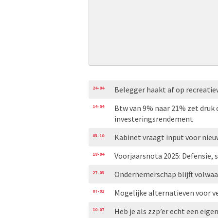
24-04
Belegger haakt af op recreat
14-04
Btw van 9% naar 21% zet druk
investeringsrendement
03-10
Kabinet vraagt input voor nie
18-04
Voorjaarsnota 2025: Defensie,
27-03
Ondernemerschap blijft volwaar
07-02
Mogelijke alternatieven voor v
10-07
Heb je als zzp’er echt een eige