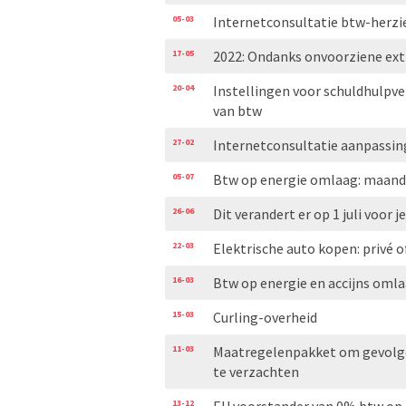
05-03
Internetconsultatie btw-herzi
17-05
2022: Ondanks onvoorziene extr
20-04
Instellingen voor schuldhulpve
van btw
27-02
Internetconsultatie aanpassin
05-07
Btw op energie omlaag: maand
26-06
Dit verandert er op 1 juli voor
22-03
Elektrische auto kopen: privé o
16-03
Btw op energie en accijns oml
15-03
Curling-overheid
11-03
Maatregelenpakket om gevolgen
te verzachten
13-12