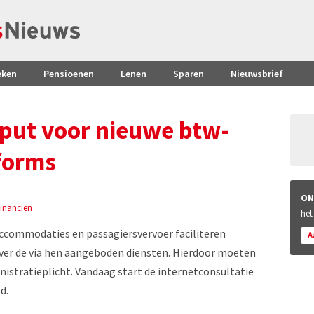
eken
Pensioenen
Lenen
Sparen
Nieuwsbrief
nput voor nieuwe btw-
tforms
ON
Financien
het
accommodaties en passagiersvervoer faciliteren
A
 over de via hen aangeboden diensten. Hierdoor moeten
nistratieplicht. Vandaag start de internetconsultatie
d.