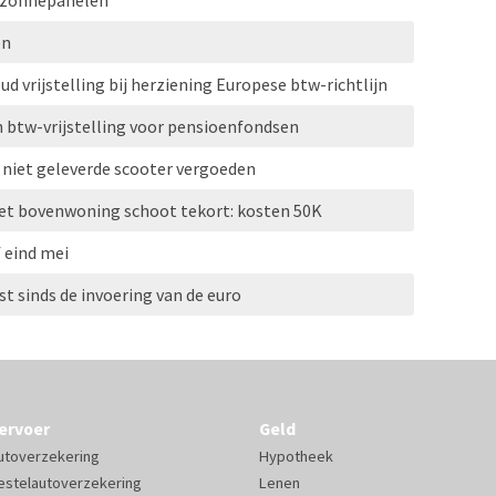
 zonnepanelen
en
d vrijstelling bij herziening Europese btw-richtlijn
n btw-vrijstelling voor pensioenfondsen
 niet geleverde scooter vergoeden
et bovenwoning schoot tekort: kosten 50K
 eind mei
st sinds de invoering van de euro
ervoer
Geld
utoverzekering
Hypotheek
estelautoverzekering
Lenen