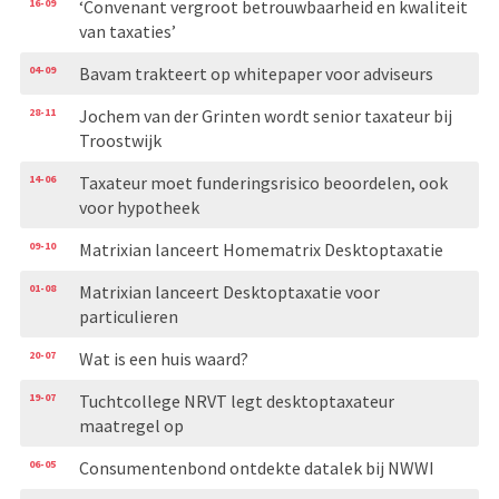
16-09
‘Convenant vergroot betrouwbaarheid en kwaliteit
van taxaties’
04-09
Bavam trakteert op whitepaper voor adviseurs
28-11
Jochem van der Grinten wordt senior taxateur bij
Troostwijk
14-06
Taxateur moet funderingsrisico beoordelen, ook
voor hypotheek
09-10
Matrixian lanceert Homematrix Desktoptaxatie
01-08
Matrixian lanceert Desktoptaxatie voor
particulieren
20-07
Wat is een huis waard?
19-07
Tuchtcollege NRVT legt desktoptaxateur
maatregel op
06-05
Consumentenbond ontdekte datalek bij NWWI