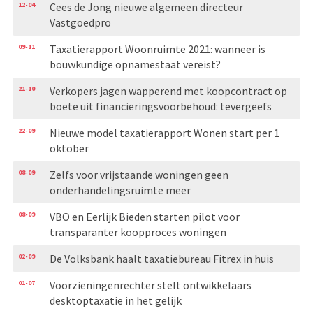
12-04
Cees de Jong nieuwe algemeen directeur
Vastgoedpro
09-11
Taxatierapport Woonruimte 2021: wanneer is
bouwkundige opnamestaat vereist?
21-10
Verkopers jagen wapperend met koopcontract op
boete uit financieringsvoorbehoud: tevergeefs
22-09
Nieuwe model taxatierapport Wonen start per 1
oktober
08-09
Zelfs voor vrijstaande woningen geen
onderhandelingsruimte meer
08-09
VBO en Eerlijk Bieden starten pilot voor
transparanter koopproces woningen
02-09
De Volksbank haalt taxatiebureau Fitrex in huis
01-07
Voorzieningenrechter stelt ontwikkelaars
desktoptaxatie in het gelijk