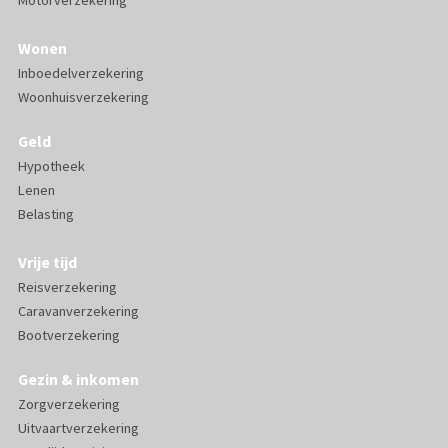
Wonen
Inboedelverzekering
Woonhuisverzekering
Geld
Hypotheek
Lenen
Belasting
Vrije tijd
Reisverzekering
Caravanverzekering
Bootverzekering
Gezin & inkomen
Zorgverzekering
Uitvaartverzekering