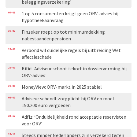
beleggingsverzekering'
04-03
1 op 5 consumenten krijgt geen ORV-advies bij
hypotheekaanvraag
26-02
Finzeker roept op tot minimumdekking
nabestaandenpensioen
25-02
Verbond wil duidelijke regels bij uitbreiding Wet
affectieschade
29-01
Kifid: 'Adviseur schoot tekort in dossiervorming bij
ORV-advies'
22-01
MoneyView: ORV-markt in 2025 stabiel
05-01
Adviseur schendt zorgplicht bij ORV en moet
190.200 euro vergoeden
23-12
Adfiz: ‘Onduidelijkheid rond acceptatie reservisten
voor ORV’
25-11
Steeds minder Nederlanders zijn verzekerd tegen