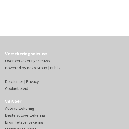
Verzekeringsnieuws
Over Verzekeringsnieuws
Powered by
Koko Kroup
|
Publiz
Disclaimer
|
Privacy
Cookiebeleid
Vervoer
Autoverzekering
Bestelautoverzekering
Bromfietsverzekering
Motorverzekering