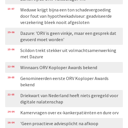
13-07
Weduwe krijgt bijna een ton schadevergoeding
door fout van hypotheekadviseur: geadviseerde
verzekering bleek nooit afgesloten
29-06
Dazure: 'ORV is geen vinkje, maar een gesprek dat
gevoerd moet worden'
15-06
Scildon trekt stekker uit volmachtsamenwerking
met Dazure
12-06
Winnaars ORV Koploper Awards bekend
28-05
Genomineerden eerste ORV Koploper Awards
bekend
22-05
Driekwart van Nederland heeft niets geregeld voor
digitale nalatenschap
24-04
Kamervragen over ex-kankerpatiënten en dure orv
16-04
'Geen proactieve adviesplicht na afkoop