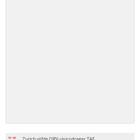
03-08
Zurich vijfde ORV-risicodrager TAF