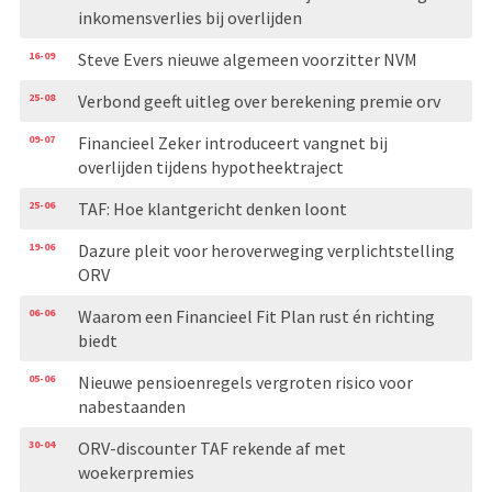
inkomensverlies bij overlijden
16-09
Steve Evers nieuwe algemeen voorzitter NVM
25-08
Verbond geeft uitleg over berekening premie orv
09-07
Financieel Zeker introduceert vangnet bij
overlijden tijdens hypotheektraject
25-06
TAF: Hoe klantgericht denken loont
19-06
Dazure pleit voor heroverweging verplichtstelling
ORV
06-06
Waarom een Financieel Fit Plan rust én richting
biedt
05-06
Nieuwe pensioenregels vergroten risico voor
nabestaanden
30-04
ORV-discounter TAF rekende af met
woekerpremies