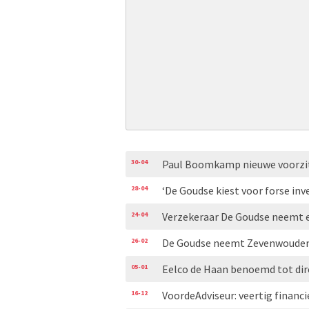
30-04
Paul Boomkamp nieuwe voorzit
28-04
‘De Goudse kiest voor forse in
24-04
Verzekeraar De Goudse neemt 
26-02
De Goudse neemt Zevenwouden 
05-01
Eelco de Haan benoemd tot dir
16-12
VoordeAdviseur: veertig financi