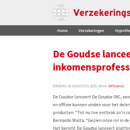
Home
Verzekeringen
Hypoth
De Goudse lancee
inkomensprofess
DINSDAG 05 AUGUSTUS 2025
| Bron:
InFinance
De Goudse lanceert De Goudse INC, ee
en offline kunnen vinden voor het del
producten. “Tot nu toe ontbrak zo’n c
Bernardo Walta. “Gezien onze rol in de m
Het bericht De Goudse lanceert platf