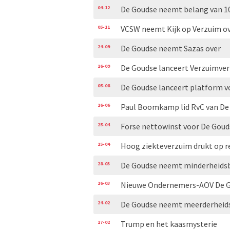
04-12
De Goudse neemt belang van 10
05-11
VCSW neemt Kijk op Verzuim o
24-09
De Goudse neemt Sazas over
16-09
De Goudse lanceert Verzuimve
05-08
De Goudse lanceert platform 
26-06
Paul Boomkamp lid RvC van De
25-04
Forse nettowinst voor De Goud
25-04
Hoog ziekteverzuim drukt op r
28-03
De Goudse neemt minderheidsb
26-03
Nieuwe Ondernemers-AOV De G
24-02
De Goudse neemt meerderheid
17-02
Trump en het kaasmysterie