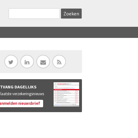
Zoekveld
Search this site
TVANG DAGELIJKS
 laatste verzekeringsnieuws
anmelden nieuwsbrief