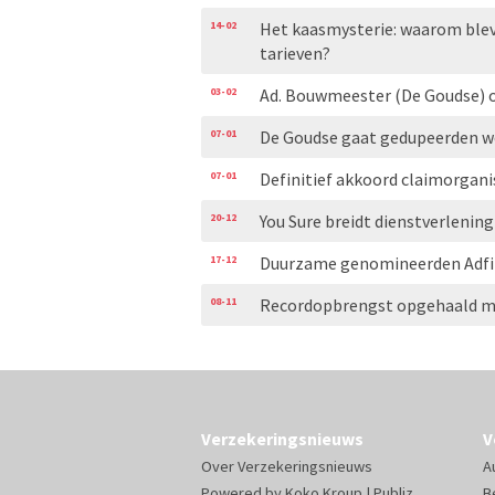
14-02
Het kaasmysterie: waarom bl
tarieven?
03-02
Ad. Bouwmeester (De Goudse) 
07-01
De Goudse gaat gedupeerden w
07-01
Definitief akkoord claimorgani
20-12
You Sure breidt dienstverlening
17-12
Duurzame genomineerden Adfi
08-11
Recordopbrengst opgehaald me
Verzekeringsnieuws
V
Over Verzekeringsnieuws
A
Powered by
Koko Kroup
|
Publiz
B