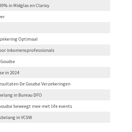
0% in Midglas en Clarixy
ver
rzekering Optimaal
voor inkomensprofessionals
 Goudse
se in 2024
esultaten De Goudse Verzekeringen
elang in Bureau DFO
oudse beweegt mee met life events
sbelang in VCSW