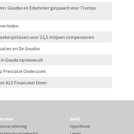
even Goudse en Edammer gespaard voor Trumps
overleden
oekerpolissen voor 12,5 miljoen compenseren
saties en De Goudse
 in Gouda opnieuw uit
z Prestatie Onderzoek
t ALS Financieel Diner
ervoer
Geld
utoverzekering
Hypotheek
estelautoverzekering
Lenen