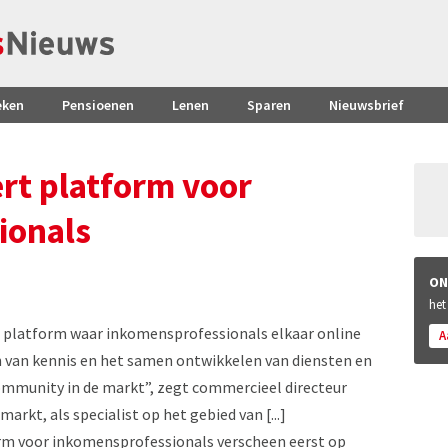
eken
Pensioenen
Lenen
Sparen
Nieuwsbrief
rt platform voor
ionals
ON
het
n platform waar inkomensprofessionals elkaar online
A
en van kennis en het samen ontwikkelen van diensten en
ommunity in de markt”, zegt commercieel directeur
arkt, als specialist op het gebied van [...]
orm voor inkomensprofessionals verscheen eerst op