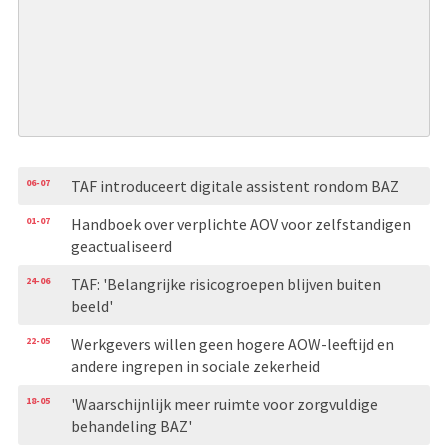
06-07
TAF introduceert digitale assistent rondom BAZ
01-07
Handboek over verplichte AOV voor zelfstandigen
geactualiseerd
24-06
TAF: 'Belangrijke risicogroepen blijven buiten
beeld'
22-05
Werkgevers willen geen hogere AOW-leeftijd en
andere ingrepen in sociale zekerheid
18-05
'Waarschijnlijk meer ruimte voor zorgvuldige
behandeling BAZ'