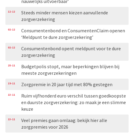
nauwelijks uitvoerbaar’
12-12
Steeds minder mensen kiezen aanvullende
zorgverzekering
02-12
Consumentenbond en ConsumentenClaim openen
‘Meldpunt te dure zorgverzekering’
02-12
Consumentenbond opent meldpunt voor te dure
zorgverzekering
25-11
Budgetpolis stopt, maar beperkingen blijven bij
meeste zorgverzekeringen
19-11
Zorgpremie in 20 jaar tijd met 80% gestegen
13-11
Ruim vijfhonderd euro verschil tussen goedkoopste
en duurste zorgverzekering: zo maak je een slimme
keuze
13-11
Veel premies gaan omlaag: bekijk hier alle
zorgpremies voor 2026