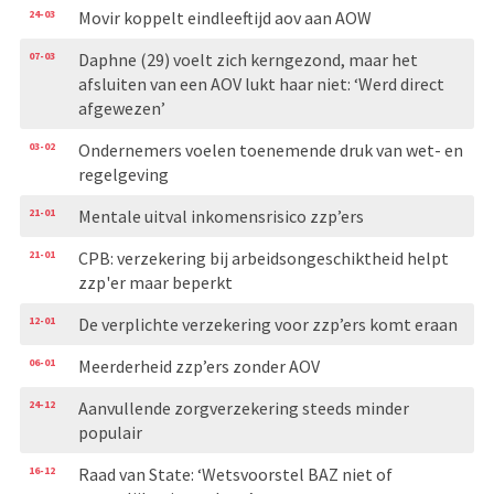
24-03
Movir koppelt eindleeftijd aov aan AOW
07-03
Daphne (29) voelt zich kerngezond, maar het
afsluiten van een AOV lukt haar niet: ‘Werd direct
afgewezen’
03-02
Ondernemers voelen toenemende druk van wet- en
regelgeving
21-01
Mentale uitval inkomensrisico zzp’ers
21-01
CPB: verzekering bij arbeidsongeschiktheid helpt
zzp'er maar beperkt
12-01
De verplichte verzekering voor zzp’ers komt eraan
06-01
Meerderheid zzp’ers zonder AOV
24-12
Aanvullende zorgverzekering steeds minder
populair
16-12
Raad van State: ‘Wetsvoorstel BAZ niet of