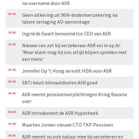
na overname door ASR
01-06
Geen uitkering uit WIA-bodemverzekering na
latere verlaging AO-percentage
21-05
Ingrid de Swart benoemd tot CEO van ASR
20-05
Nieuwe ceo zet bij verzekeraar ASR vol in op AI:
’Maar klant mag bij ons altijd blijven spreken met
een mens’
13-05
Jennifer Op ’t Hoog verruilt HDN voor ASR
08-05
SBTi keurt klimaatdoelen ASR goed
05-05
ASR neemt pensioenverplichtingen Kring Bavaria
over
30-04
ASR introduceert de ASR Hypotheek
10-04
Maarten Jonker nieuwe CTO TKP Pensioen
26-03
ASR neemt nu ook natuur mee bij verzekeren en