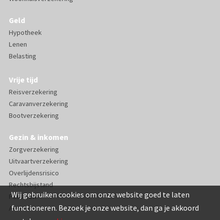
Geld
Hypotheek
Lenen
Belasting
Vrije tijd
Reisverzekering
Caravanverzekering
Bootverzekering
Gezin & inkomen
Zorgverzekering
Uitvaartverzekering
Overlijdensrisico
Rechtsbijstand
Wij gebruiken cookies om onze website goed te laten
Pensioen
functioneren. Bezoek je onze website, dan ga je akkoord
AOV