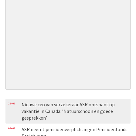
26-07
Nieuwe ceo van verzekeraar ASR ontspant op
vakantie in Canada: ’Natuurschoon en goede
gesprekken’
07-07
ASR neemt pensioenverplichtingen Pensioenfonds
Ecolab over