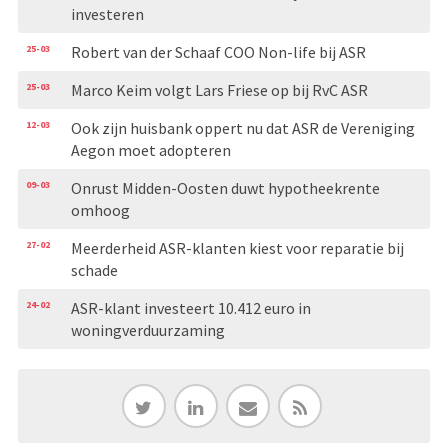
investeren
25-03
Robert van der Schaaf COO Non-life bij ASR
25-03
Marco Keim volgt Lars Friese op bij RvC ASR
12-03
Ook zijn huisbank oppert nu dat ASR de Vereniging
Aegon moet adopteren
09-03
Onrust Midden-Oosten duwt hypotheekrente
omhoog
27-02
Meerderheid ASR-klanten kiest voor reparatie bij
schade
24-02
ASR-klant investeert 10.412 euro in
woningverduurzaming