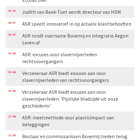
07-07
Judith van Beek-Toet wordt directeur van HDN
06-07
ASR speelt innovatief in op actuele klantbehoeften
02-07
ASR rondt overname Bovemij en integratie Aegon
Leven af
30-06
ASR: excuses voor slavernijverleden
rechtsvoorgangers
30-06
Verzekeraar ASR biedt excuses aan voor
slavernijverleden van rechtsvoorgangers
30-06
Verzekeraar ASR biedt excuses aan voor
slavernijverleden: ‘Pijnlijke bladzijde uit onze
geschiedenis’
17-06
ASR: meetmethode voor plasticimpact van
beleggingen
12-06
Bestuur en commissarissen Bovemij treden terug