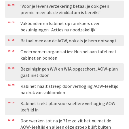
30-05
‘Voor je levensverzekering betaal je ook geen
premie meer als de einddatum is bereikt’
28-05
Vakbonden en kabinet op ramkoers over
bezuinigingen: 'Acties nu noodzakelijk'
27-05
Betaal mee aan de AOW, ook als je hem ontvangt
26-05
Ondernemersorganisaties: Nu snel aan tafel met
kabinet en bonden
26-05
Bezuinigingen WW en WIA opgeschort, AOW-plan
gaat niet door
26-05
Kabinet haalt streep door verhoging AOW-leeftijd
na druk van vakbonden
26-05
Kabinet trekt plan voor snellere verhoging AOW-
leeftijd in
22-05
Doorwerken tot na je 71e: zo zit het nu met de
AOW-leeftijd en alleen déze groep blijft buiten