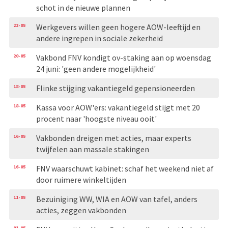
schot in de nieuwe plannen
22-05
Werkgevers willen geen hogere AOW-leeftijd en
andere ingrepen in sociale zekerheid
20-05
Vakbond FNV kondigt ov-staking aan op woensdag
24 juni: 'geen andere mogelijkheid'
18-05
Flinke stijging vakantiegeld gepensioneerden
18-05
Kassa voor AOW'ers: vakantiegeld stijgt met 20
procent naar 'hoogste niveau ooit'
16-05
Vakbonden dreigen met acties, maar experts
twijfelen aan massale stakingen
16-05
FNV waarschuwt kabinet: schaf het weekend niet af
door ruimere winkeltijden
11-05
Bezuiniging WW, WIA en AOW van tafel, anders
acties, zeggen vakbonden
01-05