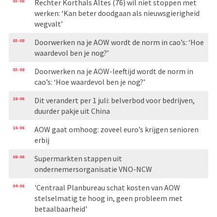
03-08
Rechter Korthals Altes (76) wil niet stoppen met
werken: ‘Kan beter doodgaan als nieuwsgierigheid
wegvalt’
03-08
Doorwerken na je AOW wordt de norm in cao’s: ‘Hoe
waardevol ben je nog?’
03-08
Doorwerken na je AOW-leeftijd wordt de norm in
cao’s: ‘Hoe waardevol ben je nog?’
28-06
Dit verandert per 1 juli: belverbod voor bedrijven,
duurder pakje uit China
16-06
AOW gaat omhoog: zoveel euro’s krijgen senioren
erbij
08-06
Supermarkten stappen uit
ondernemersorganisatie VNO-NCW
04-06
'Centraal Planbureau schat kosten van AOW
stelselmatig te hoog in, geen probleem met
betaalbaarheid'