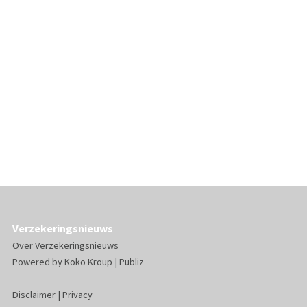
Verzekeringsnieuws
Over Verzekeringsnieuws
Powered by
Koko Kroup
|
Publiz
Disclaimer
|
Privacy