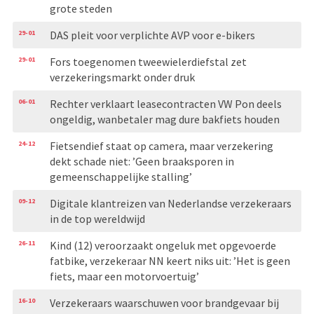
grote steden
29-01
DAS pleit voor verplichte AVP voor e-bikers
29-01
Fors toegenomen tweewielerdiefstal zet
verzekeringsmarkt onder druk
06-01
Rechter verklaart leasecontracten VW Pon deels
ongeldig, wanbetaler mag dure bakfiets houden
24-12
Fietsendief staat op camera, maar verzekering
dekt schade niet: ’Geen braaksporen in
gemeenschappelijke stalling’
09-12
Digitale klantreizen van Nederlandse verzekeraars
in de top wereldwijd
26-11
Kind (12) veroorzaakt ongeluk met opgevoerde
fatbike, verzekeraar NN keert niks uit: ’Het is geen
fiets, maar een motorvoertuig’
16-10
Verzekeraars waarschuwen voor brandgevaar bij