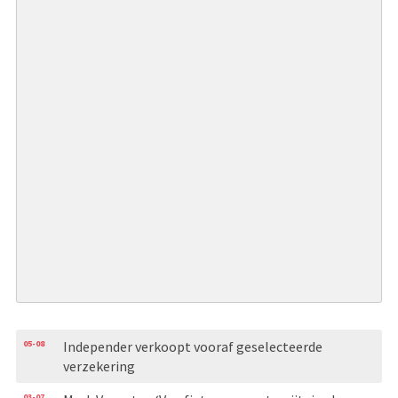
05-08
Independer verkoopt vooraf geselecteerde
verzekering
03-07