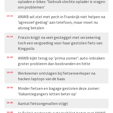
opladen e-bikes: ’Gebruik slechte oplader is vragen
om problemen’
10-10
ANWB wil stel met pech in Frankrijk niet helpen na
’agressief gedrag’ aan telefoon, maar moet nu
alsnog betalen
02-10
Friezin krijgt na veel gesteggel met verzekering
toch een vergoeding voor haar gestolen fiets van
Kingpolis
23-09
ANWB kijkt terug op ’prima zomer’: auto-inbraken
groter probleem dan bosbranden en hitte
18-09
Werknemer ontslagen bij fietsenverkoper na
hacken laptops van de baas
28-08
Minder fietsen en bagage gestolen deze zomer:
’Vakantiegangers letten beter op’
26-08
Aantal fietsongevallen stijgt
14-08
In België gestrande automobilist botst met ANWB