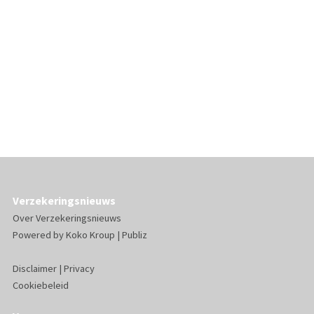
Verzekeringsnieuws
Over Verzekeringsnieuws
Powered by
Koko Kroup
|
Publiz
Disclaimer
|
Privacy
Cookiebeleid