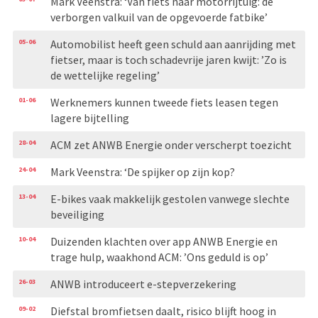
Mark Veenstra: ‘Van fiets naar motorrijtuig: de
verborgen valkuil van de opgevoerde fatbike’
05-06
Automobilist heeft geen schuld aan aanrijding met
fietser, maar is toch schadevrije jaren kwijt: ’Zo is
de wettelijke regeling’
01-06
Werknemers kunnen tweede fiets leasen tegen
lagere bijtelling
28-04
ACM zet ANWB Energie onder verscherpt toezicht
24-04
Mark Veenstra: ‘De spijker op zijn kop?
13-04
E-bikes vaak makkelijk gestolen vanwege slechte
beveiliging
10-04
Duizenden klachten over app ANWB Energie en
trage hulp, waakhond ACM: ’Ons geduld is op’
26-03
ANWB introduceert e-stepverzekering
09-02
Diefstal bromfietsen daalt, risico blijft hoog in