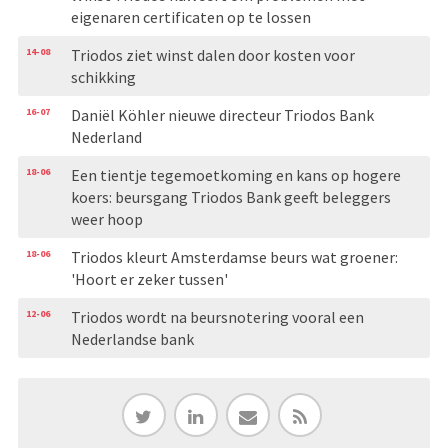
eigenaren certificaten op te lossen
14-08
Triodos ziet winst dalen door kosten voor
schikking
16-07
Daniël Köhler nieuwe directeur Triodos Bank
Nederland
18-06
Een tientje tegemoetkoming en kans op hogere
koers: beursgang Triodos Bank geeft beleggers
weer hoop
18-06
Triodos kleurt Amsterdamse beurs wat groener:
'Hoort er zeker tussen'
12-06
Triodos wordt na beursnotering vooral een
Nederlandse bank