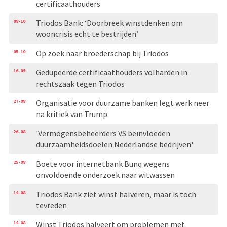
certificaathouders
08-10
Triodos Bank: ‘Doorbreek winstdenken om
wooncrisis echt te bestrijden’
05-10
Op zoek naar broederschap bij Triodos
16-09
Gedupeerde certificaathouders volharden in
rechtszaak tegen Triodos
27-08
Organisatie voor duurzame banken legt werk neer
na kritiek van Trump
26-08
'Vermogensbeheerders VS beïnvloeden
duurzaamheidsdoelen Nederlandse bedrijven'
25-08
Boete voor internetbank Bunq wegens
onvoldoende onderzoek naar witwassen
14-08
Triodos Bank ziet winst halveren, maar is toch
tevreden
14-08
Winst Triodos halveert om problemen met