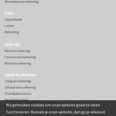
Woonhuisverzekering
Geld
Hypotheek
Lenen
Belasting
Vrije tijd
Reisverzekering
Caravanverzekering
Bootverzekering
Gezin & inkomen
Zorgverzekering
Uitvaartverzekering
Overlijdensrisico
Rechtsbijstand
Wij gebruiken cookies om onze website goed te laten
Pensioen
functioneren. Bezoek je onze website, dan ga je akkoord
AOV