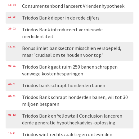
10-04
Consumentenbond lanceert Vriendenhypotheek
12-03
Triodos Bank dieper in de rode cijfers
25-02
Triodos Bank introduceert vernieuwde
merkidentiteit
15-01
Bonuslimiet banksector misschien versoepeld,
maar 'cruciaal om te houden voor top'
08-01
Triodos Bank gaat ruim 250 banen schrappen
vanwege kostenbesparingen
08-01
Triodos bank schrapt honderden banen
08-01
Triodos Bank schrapt honderden banen, wil tot 30
miljoen besparen
01-12
Triodos Bank en Yellowtail Conclusion lanceren
derde generatie hypotheekadvies-oplossing
12-11
Triodos wint rechtszaak tegen ontevreden