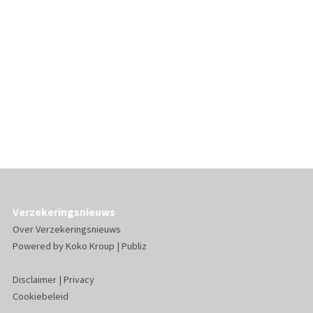
Verzekeringsnieuws
Over Verzekeringsnieuws
Powered by
Koko Kroup
|
Publiz
Disclaimer
|
Privacy
Cookiebeleid