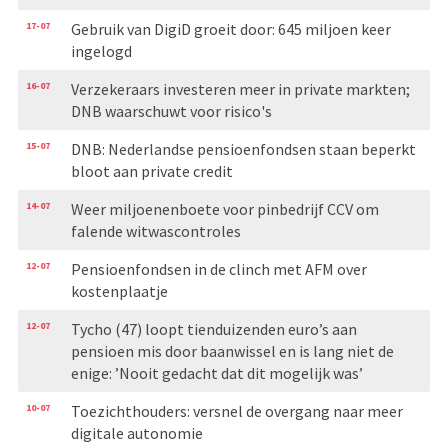
17-07
Gebruik van DigiD groeit door: 645 miljoen keer
ingelogd
16-07
Verzekeraars investeren meer in private markten;
DNB waarschuwt voor risico's
15-07
DNB: Nederlandse pensioenfondsen staan beperkt
bloot aan private credit
14-07
Weer miljoenenboete voor pinbedrijf CCV om
falende witwascontroles
12-07
Pensioenfondsen in de clinch met AFM over
kostenplaatje
12-07
Tycho (47) loopt tienduizenden euro’s aan
pensioen mis door baanwissel en is lang niet de
enige: ’Nooit gedacht dat dit mogelijk was’
10-07
Toezichthouders: versnel de overgang naar meer
digitale autonomie