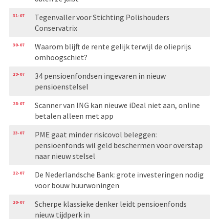
31-07
Tegenvaller voor Stichting Polishouders
Conservatrix
30-07
Waarom blijft de rente gelijk terwijl de olieprijs
omhoogschiet?
29-07
34 pensioenfondsen ingevaren in nieuw
pensioenstelsel
28-07
Scanner van ING kan nieuwe iDeal niet aan, online
betalen alleen met app
23-07
PME gaat minder risicovol beleggen:
pensioenfonds wil geld beschermen voor overstap
naar nieuw stelsel
22-07
De Nederlandsche Bank: grote investeringen nodig
voor bouw huurwoningen
20-07
Scherpe klassieke denker leidt pensioenfonds
nieuw tijdperk in