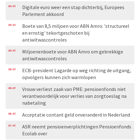
09-07
Digitale euro weer een stap dichterbij, Europees
Parlement akkoord
09-07
Boete van 8,5 miljoen voor ABN Amro: 'structureel
en ernstig' tekortgeschoten bij
antiwitwascontroles
09-07
Miljoenenboete voor ABN Amro om gebrekkige
antiwitwascontroles
08-07
ECB-president Lagarde op weg richting de uitgang,
opvolgers kunnen zich warmlopen
08-07
Vrouw verliest zaak van PME: pensioenfonds niet
verantwoordelijk voor verlies van zorgtoeslag na
nabetaling
08-07
Acceptatie contant geld onveranderd in Nederland
07-07
ASR neemt pensioenverplichtingen Pensioenfonds
Ecolab over