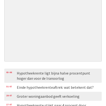
03-08
Hypotheekrente ligt bijna halve procentpunt
hoger dan voor de Iranoorlog
31-07
Einde hypotheekrenteaftrek: wat betekent dat?
28-07
Groter woningaanbod geeft verkoeling
17-07
Hypotheekrente stijgt naar 4 procent door