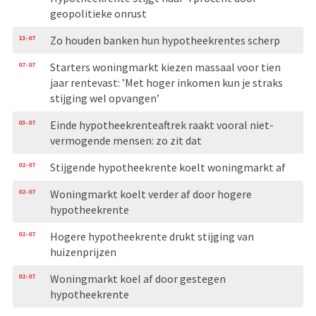
geopolitieke onrust
13-07
Zo houden banken hun hypotheekrentes scherp
07-07
Starters woningmarkt kiezen massaal voor tien
jaar rentevast: ’Met hoger inkomen kun je straks
stijging wel opvangen’
03-07
Einde hypotheekrenteaftrek raakt vooral niet-
vermogende mensen: zo zit dat
02-07
Stijgende hypotheekrente koelt woningmarkt af
02-07
Woningmarkt koelt verder af door hogere
hypotheekrente
02-07
Hogere hypotheekrente drukt stijging van
huizenprijzen
02-07
Woningmarkt koel af door gestegen
hypotheekrente