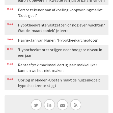
euro's opleveren: ’Kwestie van juiste balans vinden’
03-06
Eerste tekenen van afkoeling koopwoningmarkt:
'Code geel'
01-06
Hypotheekrente vastzetten of nog even wachten?
Wat de ‘maartpaniek’ je leert
01-06
Harrie-Jan van Nunen: 'Hypotheekarcheoloog'
26-05
'Hypotheekrentes stijgen naar hoogste niveau in
een jaar'
24-05
Renteaftrek maximaal dertig jaar: makkelijker
kunnen we het niet maken
21-05
Oorlog in Midden-Oosten raakt de huizenkoper:
hypotheekrente stijgt