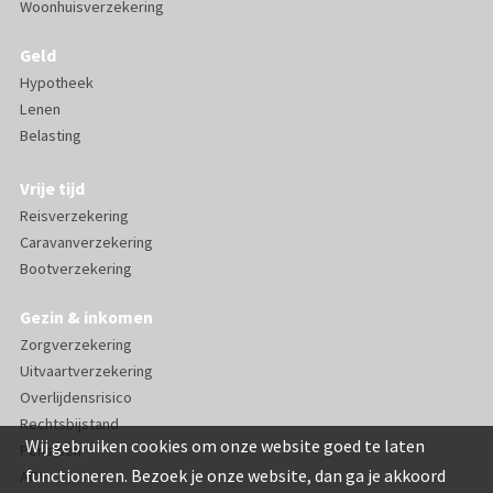
Woonhuisverzekering
Geld
Hypotheek
Lenen
Belasting
Vrije tijd
Reisverzekering
Caravanverzekering
Bootverzekering
Gezin & inkomen
Zorgverzekering
Uitvaartverzekering
Overlijdensrisico
Rechtsbijstand
Wij gebruiken cookies om onze website goed te laten
Pensioen
functioneren. Bezoek je onze website, dan ga je akkoord
AOV