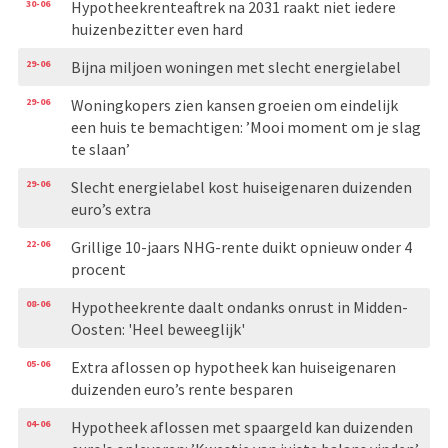
30-06
Hypotheekrenteaftrek na 2031 raakt niet iedere
huizenbezitter even hard
29-06
Bijna miljoen woningen met slecht energielabel
29-06
Woningkopers zien kansen groeien om eindelijk
een huis te bemachtigen: ’Mooi moment om je slag
te slaan’
29-06
Slecht energielabel kost huiseigenaren duizenden
euro’s extra
22-06
Grillige 10-jaars NHG-rente duikt opnieuw onder 4
procent
08-06
Hypotheekrente daalt ondanks onrust in Midden-
Oosten: 'Heel beweeglijk'
05-06
Extra aflossen op hypotheek kan huiseigenaren
duizenden euro’s rente besparen
04-06
Hypotheek aflossen met spaargeld kan duizenden