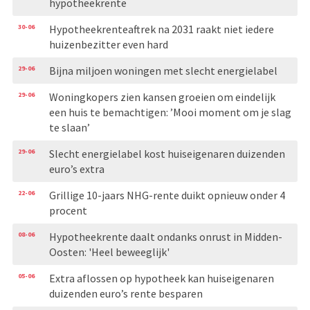
hypotheekrente
30-06
Hypotheekrenteaftrek na 2031 raakt niet iedere
huizenbezitter even hard
29-06
Bijna miljoen woningen met slecht energielabel
29-06
Woningkopers zien kansen groeien om eindelijk
een huis te bemachtigen: ’Mooi moment om je slag
te slaan’
29-06
Slecht energielabel kost huiseigenaren duizenden
euro’s extra
22-06
Grillige 10-jaars NHG-rente duikt opnieuw onder 4
procent
08-06
Hypotheekrente daalt ondanks onrust in Midden-
Oosten: 'Heel beweeglijk'
05-06
Extra aflossen op hypotheek kan huiseigenaren
duizenden euro’s rente besparen