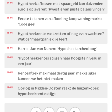
04-06
Hypotheek aflossen met spaargeld kan duizenden
euro's opleveren: ’Kwestie van juiste balans vinden’
03-06
Eerste tekenen van afkoeling koopwoningmarkt:
'Code geel'
01-06
Hypotheekrente vastzetten of nog even wachten?
Wat de ‘maartpaniek’ je leert
01-06
Harrie-Jan van Nunen: 'Hypotheekarcheoloog'
26-05
'Hypotheekrentes stijgen naar hoogste niveau in
een jaar'
24-05
Renteaftrek maximaal dertig jaar: makkelijker
kunnen we het niet maken
21-05
Oorlog in Midden-Oosten raakt de huizenkoper:
hypotheekrente stijgt