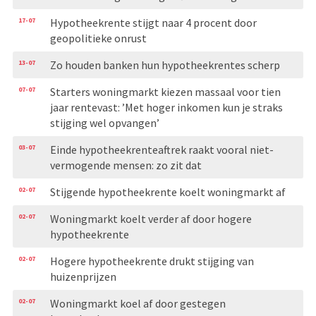
17-07
Hypotheekrente stijgt naar 4 procent door
geopolitieke onrust
13-07
Zo houden banken hun hypotheekrentes scherp
07-07
Starters woningmarkt kiezen massaal voor tien
jaar rentevast: ’Met hoger inkomen kun je straks
stijging wel opvangen’
03-07
Einde hypotheekrenteaftrek raakt vooral niet-
vermogende mensen: zo zit dat
02-07
Stijgende hypotheekrente koelt woningmarkt af
02-07
Woningmarkt koelt verder af door hogere
hypotheekrente
02-07
Hogere hypotheekrente drukt stijging van
huizenprijzen
02-07
Woningmarkt koel af door gestegen