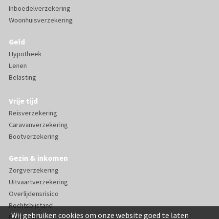
Inboedelverzekering
Woonhuisverzekering
Geld
Hypotheek
Lenen
Belasting
Vrije tijd
Reisverzekering
Caravanverzekering
Bootverzekering
Gezin & inkomen
Zorgverzekering
Uitvaartverzekering
Overlijdensrisico
Rechtsbijstand
Wij gebruiken cookies om onze website goed te laten
Pensioen