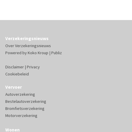
Verzekeringsnieuws
Over Verzekeringsnieuws
Powered by
Koko Kroup
|
Publiz
Disclaimer
|
Privacy
Cookiebeleid
Vervoer
Autoverzekering
Bestelautoverzekering
Bromfietsverzekering
Motorverzekering
Wonen