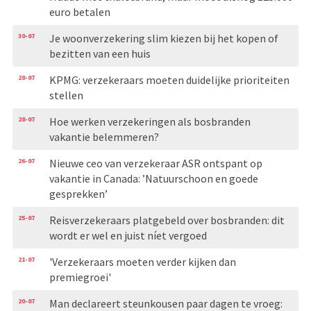
euro betalen
30-07
Je woonverzekering slim kiezen bij het kopen of
bezitten van een huis
28-07
KPMG: verzekeraars moeten duidelijke prioriteiten
stellen
28-07
Hoe werken verzekeringen als bosbranden
vakantie belemmeren?
26-07
Nieuwe ceo van verzekeraar ASR ontspant op
vakantie in Canada: ’Natuurschoon en goede
gesprekken’
25-07
Reisverzekeraars platgebeld over bosbranden: dit
wordt er wel en juist níet vergoed
21-07
'Verzekeraars moeten verder kijken dan
premiegroei'
20-07
Man declareert steunkousen paar dagen te vroeg: