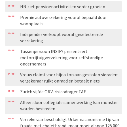
06-08
NN ziet pensioenactiviteiten verder groeien
06-08
Premie autoverzekering vooral bepaald door
woonplaats
05-08
Independer verkoopt vooraf geselecteerde
verzekering
05-08
Tussenpersoon INSIFY presenteert
motorrijtuigverzekering voor zelfstandige
ondernemers
04-08
Vrouw claimt voor bijna ton aan gestolen sieraden:
verzekeraar ruikt onraad en betaalt niets
03-08
Zurich vijfde ORV-risicodrager TAF
03-08
Alleen door collegiale samenwerking kan monster
worden bestreden.
30-07
Verzekeraar beschuldigt Urker na anonieme tip van
fraude met chaletbrand, maar moet alsnog 125.000