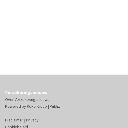
Verzekeringsnieuws
Over Verzekeringsnieuws
Powered by
Koko Kroup
|
Publiz
Disclaimer
|
Privacy
Cookiebeleid