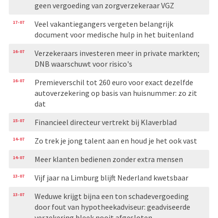
geen vergoeding van zorgverzekeraar VGZ
17-07
Veel vakantiegangers vergeten belangrijk
document voor medische hulp in het buitenland
16-07
Verzekeraars investeren meer in private markten;
DNB waarschuwt voor risico's
16-07
Premieverschil tot 260 euro voor exact dezelfde
autoverzekering op basis van huisnummer: zo zit
dat
15-07
Financieel directeur vertrekt bij Klaverblad
14-07
Zo trek je jong talent aan en houd je het ook vast
14-07
Meer klanten bedienen zonder extra mensen
13-07
Vijf jaar na Limburg blijft Nederland kwetsbaar
13-07
Weduwe krijgt bijna een ton schadevergoeding
door fout van hypotheekadviseur: geadviseerde
verzekering bleek nooit afgesloten