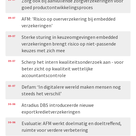
Zorg ook bij aanvullende zorgverzekeringen voor
goed productontwikkelingsproces
09-07
AFM: 'Risico op oververzekering bij embedded
verzekeringen'
09-07
Sterke sturing in keuzeomgevingen embedded
verzekeringen brengt risico op niet-passende
keuzes met zich mee
09-07
Scherp het intern kwaliteitsonderzoek aan - voor
beter zicht op kwaliteit wettelijke
accountantscontrole
03-07
Defam: ‘In digitalere wereld maken mensen nog
steeds het verschil’
30-06
Atradius DBS introduceerde nieuwe
exportkredietverzekeringen
30-06
Evaluatie: AFM werkt doelmatig en doeltreffend,
ruimte voor verdere verbetering