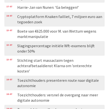
17-07
Harrie-Jan van Nunen: 'Ga beleggen!'
16-07
Cryptoplatform Knaken failliet, 7 miljoen euro aan
tegoeden zoek
13-07
Boete van €625.000 voor M. van Wettum wegens
marktmanipulatie
13-07
Slagingspercentage initiële Wft-examens blijft
onder 50%
13-07
Stichting start massaclaim tegen
achterafbetaaldienst Klarna om ’onterechte
kosten’
10-07
Toezichthouders presenteren route naar digitale
autonomie
10-07
Toezichthouders: versnel de overgang naar meer
digitale autonomie
10-07