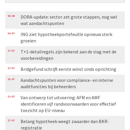
06-08
DORA-update: sector zet grote stappen, nog wel
wat aandachtspunten
30-07
ING ziet hypotheekportefeuille opnieuw sterk
groeien
27-07
T+1-detailregels zijn bekend: aan de slag met de
voorbereidingen
27-07
BridgeFund schrijft eerste winst sinds oprichting
23-07
Aandachtspunten voor compliance- en interne
auditfuncties bij beheerders
22-07
Van ontwerp tot uitvoering: AFM en AMF
identificeren vijf randvoorwaarden voor effectief
toezicht op EU-niveau
17-07
Belang hypotheek weegt zwaarder dan BKR-
registratie